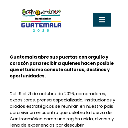
Ir
al
contenido
Alternar
navegac
Sobre CATM
Guatemala abre sus puertas con orgullo y
Tu llegada a guatemala
corazón para recibir a quienes hacen posible
que el turismo conecte culturas, destinos y
oportunidades.
Visit Guatemala
Del 19 al 21 de octubre de 2026, compradores,
Experiencias que conectan
expositores, prensa especializada, instituciones y
aliados estratégicos se reunirán en nuestro país
para vivir un encuentro que celebra la fuerza de
Hospedaje y recinto ferial
Centroamérica como una región unida, diversa y
llena de experiencias por descubrir.