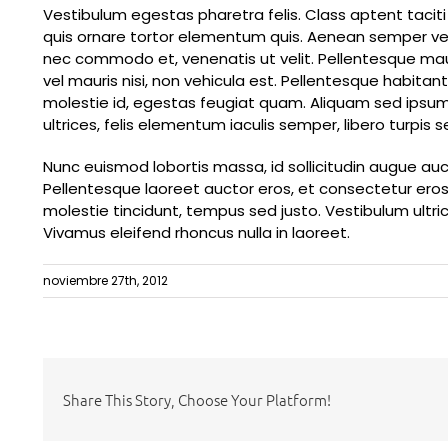
Vestibulum egestas pharetra felis. Class aptent tacit
quis ornare tortor elementum quis. Aenean semper veh
nec commodo et, venenatis ut velit. Pellentesque mauri
vel mauris nisi, non vehicula est. Pellentesque habita
molestie id, egestas feugiat quam. Aliquam sed ipsu
ultrices, felis elementum iaculis semper, libero turpis 
Nunc euismod lobortis massa, id sollicitudin augue auct
Pellentesque laoreet auctor eros, et consectetur eros 
molestie tincidunt, tempus sed justo. Vestibulum ultric
Vivamus eleifend rhoncus nulla in laoreet.
noviembre 27th, 2012
Share This Story, Choose Your Platform!