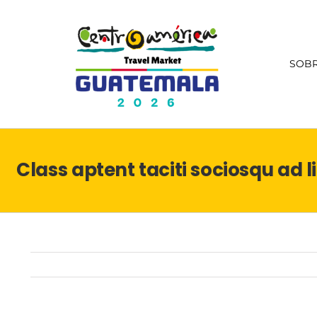
Ir
al
contenido
SOBR
Class aptent taciti sociosqu ad 