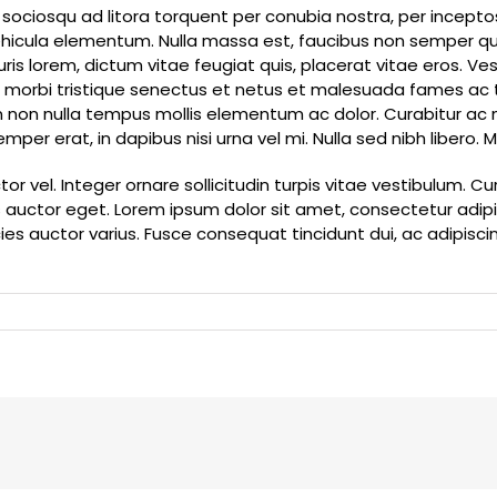
i sociosqu ad litora torquent per conubia nostra, per incep
icula elementum. Nulla massa est, faucibus non semper quis
s lorem, dictum vitae feugiat quis, placerat vitae eros. Vest
nt morbi tristique senectus et netus et malesuada fames ac 
m non nulla tempus mollis elementum ac dolor. Curabitur ac
semper erat, in dapibus nisi urna vel mi. Nulla sed nibh liber
or vel. Integer ornare sollicitudin turpis vitae vestibulum. 
auctor eget. Lorem ipsum dolor sit amet, consectetur adipisc
ies auctor varius. Fusce consequat tincidunt dui, ac adipiscin