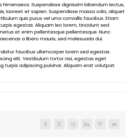
tos himenaeos. Suspendisse dignissim bibendum lectus,
, laoreet et sapien. Suspendisse massa odio, aliquet
ibulum quis purus vel urna convallis faucibus. Etiam
turpis egestas. Aliquam leo lorem, tincidunt sed
 metus et enim pellentesque pellentesque. Nunc
o. Maecenas a libero mauris, sed malesuada dui.
Curabitur faucibus ullamcorper lorem sed egestas.
ing elit. Vestibulum tortor nisi, egestas eget
g turpis adipiscing pulvinar. Aliquam erat volutpat.
Facebook
X
Reddit
LinkedIn
Pinterest
Vk