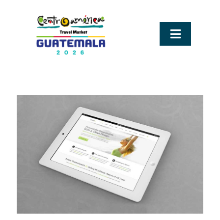
Ir
al
contenido
Alternar
navegac
Sobre CATM
Tu llegada a guatemala
Visit Guatemala
Experiencias que conectan
Hospedaje y recinto ferial