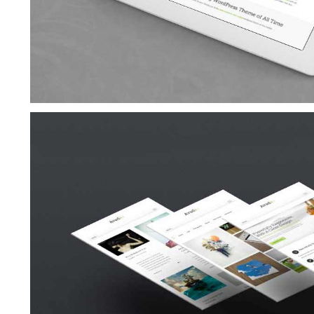
Suspende Phara Urna
Cat 2
Cat 3
Cat 4