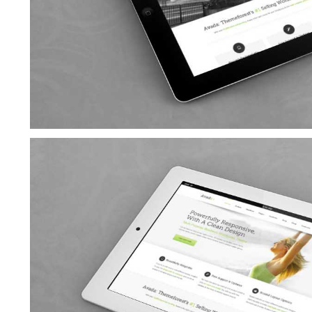
Mauris Fringilla Voluts
Cat 1
Cat 2
Cat 3
Nam Viverra Euismod
Cat 1
Cat 2